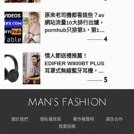
原來老司機都看這些？av
網站流量10大排行出爐，
pornhub只排第3，第1名
竟是他？
4
情人節送禮推薦！
EDIFIER W800BT PLUS
耳罩式無線藍牙耳機，在
耳邊傾訴甜言蜜語
5
關於我們
隱私權政策
著作權聲明
廣告合作
我要投稿