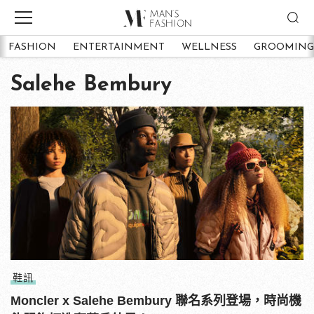
FASHION
ENTERTAINMENT
WELLNESS
GROOMING
Salehe Bembury
鞋訊
Moncler x Salehe Bembury 聯名系列登場，時尚機