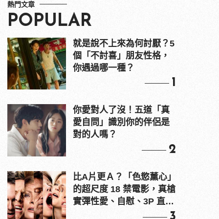
熱門文章
POPULAR
就是說不上來為何討厭？5
個「不討喜」朋友性格，
你遇過哪一種？
1
你愛對人了沒！五道「真
愛自問」識別你的伴侶是
對的人嗎？
2
比A片更Ａ？「色慾薰心」
的超尺度 18 禁電影，真槍
實彈性愛、自慰、3P 直接
上！
3