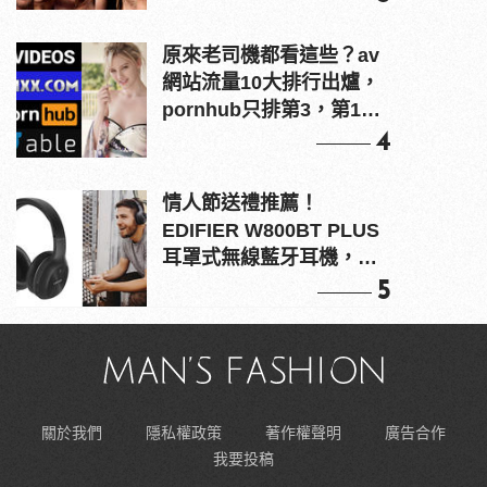
原來老司機都看這些？av
網站流量10大排行出爐，
pornhub只排第3，第1名
竟是他？
4
情人節送禮推薦！
EDIFIER W800BT PLUS
耳罩式無線藍牙耳機，在
耳邊傾訴甜言蜜語
5
關於我們
隱私權政策
著作權聲明
廣告合作
我要投稿