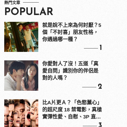
熱門文章
POPULAR
就是說不上來為何討厭？5
個「不討喜」朋友性格，
你遇過哪一種？
1
你愛對人了沒！五道「真
愛自問」識別你的伴侶是
對的人嗎？
2
比A片更Ａ？「色慾薰心」
的超尺度 18 禁電影，真槍
實彈性愛、自慰、3P 直接
上！
3