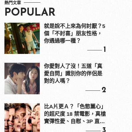
熱門文章
POPULAR
就是說不上來為何討厭？5
個「不討喜」朋友性格，
你遇過哪一種？
1
你愛對人了沒！五道「真
愛自問」識別你的伴侶是
對的人嗎？
2
比A片更Ａ？「色慾薰心」
的超尺度 18 禁電影，真槍
實彈性愛、自慰、3P 直接
上！
3