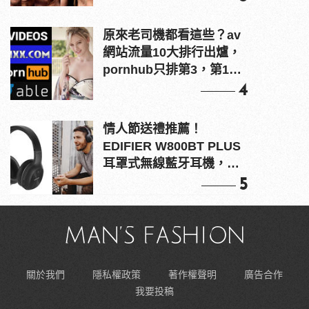
原來老司機都看這些？av
網站流量10大排行出爐，
pornhub只排第3，第1名
竟是他？
4
情人節送禮推薦！
EDIFIER W800BT PLUS
耳罩式無線藍牙耳機，在
耳邊傾訴甜言蜜語
5
關於我們
隱私權政策
著作權聲明
廣告合作
我要投稿