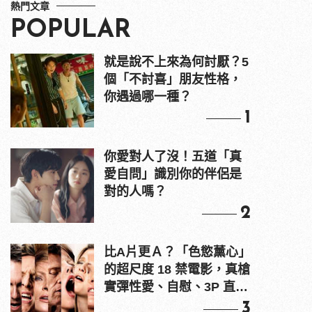
熱門文章
POPULAR
就是說不上來為何討厭？5
個「不討喜」朋友性格，
你遇過哪一種？
1
你愛對人了沒！五道「真
愛自問」識別你的伴侶是
對的人嗎？
2
比A片更Ａ？「色慾薰心」
的超尺度 18 禁電影，真槍
實彈性愛、自慰、3P 直接
上！
3