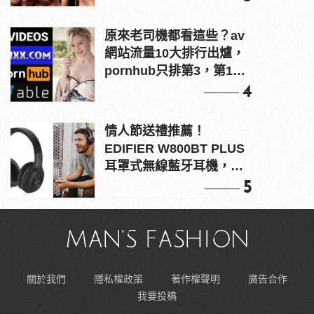
原來老司機都看這些？av
網站流量10大排行出爐，
pornhub只排第3，第1名
竟是他？
4
情人節送禮推薦！
EDIFIER W800BT PLUS
耳罩式無線藍牙耳機，在
耳邊傾訴甜言蜜語
5
關於我們
隱私權政策
著作權聲明
廣告合作
我要投稿