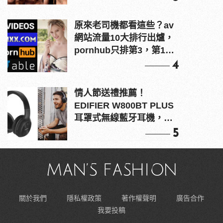
原來老司機都看這些？av
網站流量10大排行出爐，
pornhub只排第3，第1名
竟是他？
4
情人節送禮推薦！
EDIFIER W800BT PLUS
耳罩式無線藍牙耳機，在
耳邊傾訴甜言蜜語
5
關於我們
隱私權政策
著作權聲明
廣告合作
我要投稿