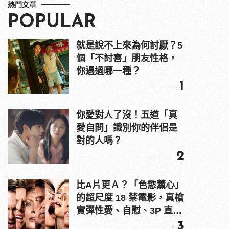
熱門文章
POPULAR
就是說不上來為何討厭？5
個「不討喜」朋友性格，
你遇過哪一種？
1
你愛對人了沒！五道「真
愛自問」識別你的伴侶是
對的人嗎？
2
比A片更Ａ？「色慾薰心」
的超尺度 18 禁電影，真槍
實彈性愛、自慰、3P 直接
上！
3