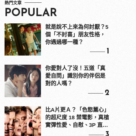
熱門文章
POPULAR
就是說不上來為何討厭？5
個「不討喜」朋友性格，
你遇過哪一種？
1
你愛對人了沒！五道「真
愛自問」識別你的伴侶是
對的人嗎？
2
比A片更Ａ？「色慾薰心」
的超尺度 18 禁電影，真槍
實彈性愛、自慰、3P 直接
上！
3