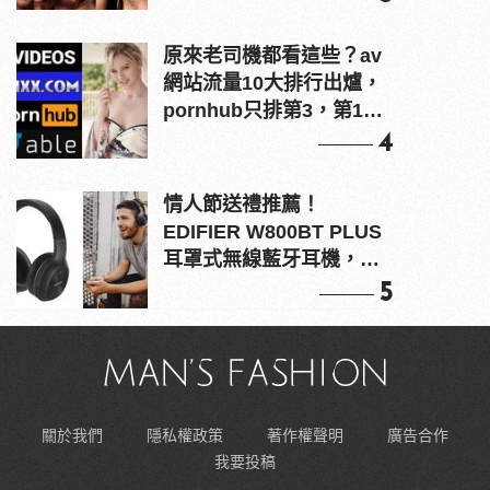
原來老司機都看這些？av
網站流量10大排行出爐，
pornhub只排第3，第1名
竟是他？
4
情人節送禮推薦！
EDIFIER W800BT PLUS
耳罩式無線藍牙耳機，在
耳邊傾訴甜言蜜語
5
關於我們
隱私權政策
著作權聲明
廣告合作
我要投稿