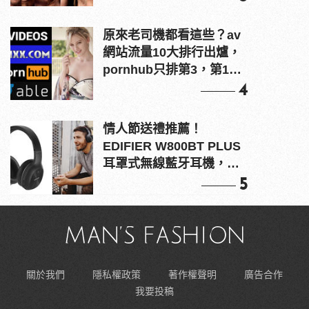
原來老司機都看這些？av
網站流量10大排行出爐，
pornhub只排第3，第1名
竟是他？
4
情人節送禮推薦！
EDIFIER W800BT PLUS
耳罩式無線藍牙耳機，在
耳邊傾訴甜言蜜語
5
關於我們
隱私權政策
著作權聲明
廣告合作
我要投稿