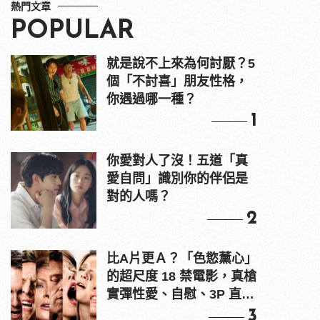
熱門文章
POPULAR
就是說不上來為何討厭？5
個「不討喜」朋友性格，
你遇過哪一種？
1
你愛對人了沒！五道「真
愛自問」識別你的伴侶是
對的人嗎？
2
比A片更Ａ？「色慾薰心」
的超尺度 18 禁電影，真槍
實彈性愛、自慰、3P 直接
上！
3