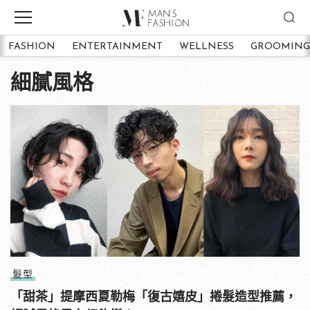
FASHION
ENTERTAINMENT
WELLNESS
GROOMING
細膩風格
髮型
「甜茶」提摩西夏勒梅「復古嬉皮」捲髮造型推薦，