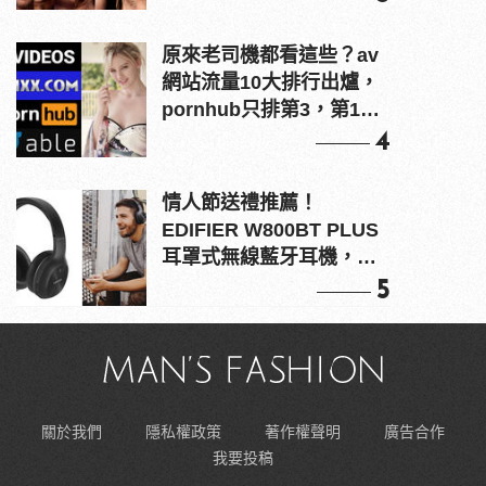
原來老司機都看這些？av
網站流量10大排行出爐，
pornhub只排第3，第1名
竟是他？
4
情人節送禮推薦！
EDIFIER W800BT PLUS
耳罩式無線藍牙耳機，在
耳邊傾訴甜言蜜語
5
關於我們
隱私權政策
著作權聲明
廣告合作
我要投稿