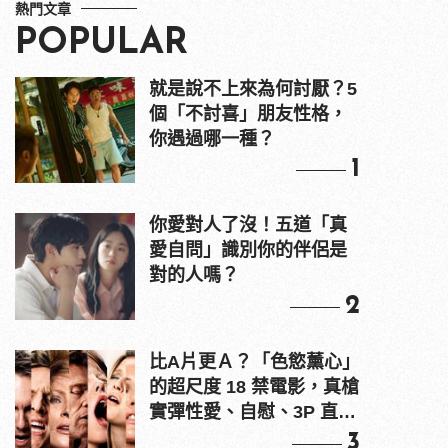
熱門文章
POPULAR
就是說不上來為何討厭？5
個「不討喜」朋友性格，
你遇過哪一種？
1
你愛對人了沒！五道「真
愛自問」識別你的伴侶是
對的人嗎？
2
比A片更Ａ？「色慾薰心」
的超尺度 18 禁電影，真槍
實彈性愛、自慰、3P 直接
上！
3