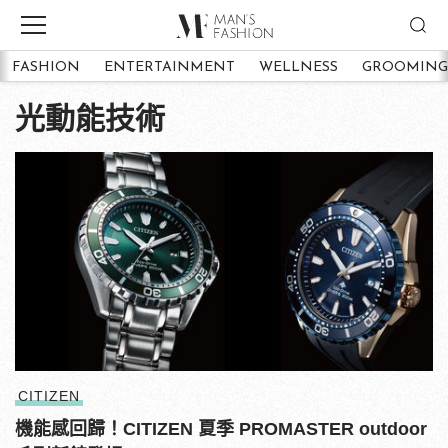
FASHION
ENTERTAINMENT
WELLNESS
GROOMING
光動能技術
CITIZEN
機能感回歸！CITIZEN 夏季 PROMASTER outdoor