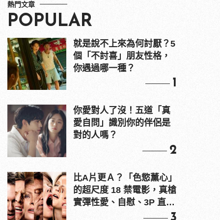
熱門文章
POPULAR
就是說不上來為何討厭？5
個「不討喜」朋友性格，
你遇過哪一種？
1
你愛對人了沒！五道「真
愛自問」識別你的伴侶是
對的人嗎？
2
比A片更Ａ？「色慾薰心」
的超尺度 18 禁電影，真槍
實彈性愛、自慰、3P 直接
上！
3