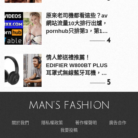
原來老司機都看這些？av
網站流量10大排行出爐，
pornhub只排第3，第1名
竟是他？
4
情人節送禮推薦！
EDIFIER W800BT PLUS
耳罩式無線藍牙耳機，在
耳邊傾訴甜言蜜語
5
關於我們
隱私權政策
著作權聲明
廣告合作
我要投稿