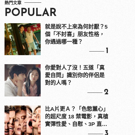
熱門文章
POPULAR
就是說不上來為何討厭？5
個「不討喜」朋友性格，
你遇過哪一種？
1
你愛對人了沒！五道「真
愛自問」識別你的伴侶是
對的人嗎？
2
比A片更Ａ？「色慾薰心」
的超尺度 18 禁電影，真槍
實彈性愛、自慰、3P 直接
上！
3