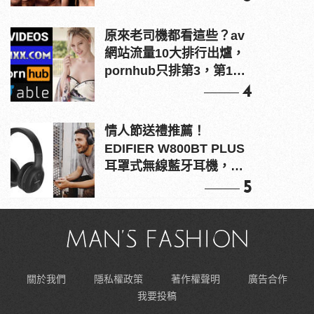
原來老司機都看這些？av
網站流量10大排行出爐，
pornhub只排第3，第1名
竟是他？
4
情人節送禮推薦！
EDIFIER W800BT PLUS
耳罩式無線藍牙耳機，在
耳邊傾訴甜言蜜語
5
關於我們
隱私權政策
著作權聲明
廣告合作
我要投稿