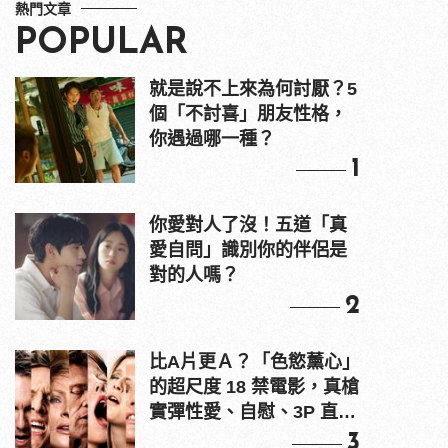
熱門文章
POPULAR
就是說不上來為何討厭？5
個「不討喜」朋友性格，
你遇過哪一種？
1
你愛對人了沒！五道「真
愛自問」識別你的伴侶是
對的人嗎？
2
比A片更Ａ？「色慾薰心」
的超尺度 18 禁電影，真槍
實彈性愛、自慰、3P 直接
上！
3