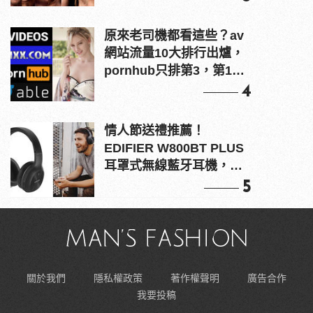
原來老司機都看這些？av
網站流量10大排行出爐，
pornhub只排第3，第1名
竟是他？
4
情人節送禮推薦！
EDIFIER W800BT PLUS
耳罩式無線藍牙耳機，在
耳邊傾訴甜言蜜語
5
關於我們
隱私權政策
著作權聲明
廣告合作
我要投稿