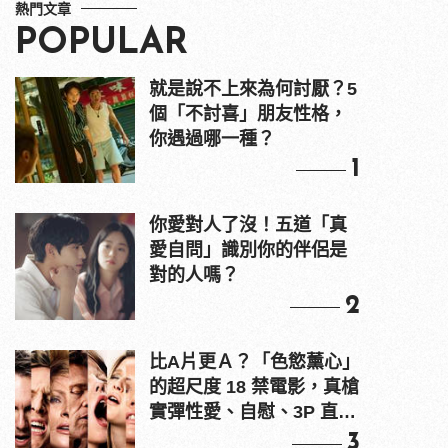
熱門文章
POPULAR
就是說不上來為何討厭？5
個「不討喜」朋友性格，
你遇過哪一種？
1
你愛對人了沒！五道「真
愛自問」識別你的伴侶是
對的人嗎？
2
比A片更Ａ？「色慾薰心」
的超尺度 18 禁電影，真槍
實彈性愛、自慰、3P 直接
上！
3