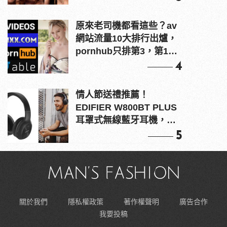
原來老司機都看這些？av
網站流量10大排行出爐，
pornhub只排第3，第1名
竟是他？
4
情人節送禮推薦！
EDIFIER W800BT PLUS
耳罩式無線藍牙耳機，在
耳邊傾訴甜言蜜語
5
關於我們
隱私權政策
著作權聲明
廣告合作
我要投稿