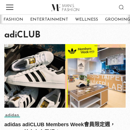
FASHION
ENTERTAINMENT
WELLNESS
GROOMING
adiCLUB
adidas
adidas adiCLUB Members Week會員限定週，