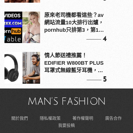
原來老司機都看這些？av
網站流量10大排行出爐，
pornhub只排第3，第1名
竟是他？
4
情人節送禮推薦！
EDIFIER W800BT PLUS
耳罩式無線藍牙耳機，在
耳邊傾訴甜言蜜語
5
關於我們
隱私權政策
著作權聲明
廣告合作
我要投稿