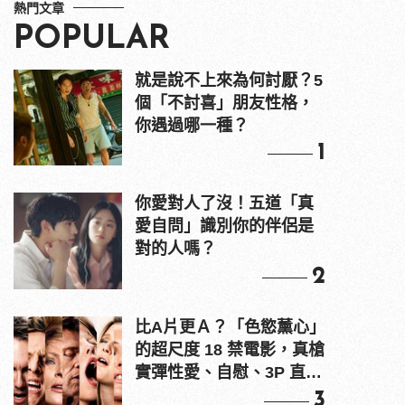
熱門文章
POPULAR
就是說不上來為何討厭？5
個「不討喜」朋友性格，
你遇過哪一種？
1
你愛對人了沒！五道「真
愛自問」識別你的伴侶是
對的人嗎？
2
比A片更Ａ？「色慾薰心」
的超尺度 18 禁電影，真槍
實彈性愛、自慰、3P 直接
上！
3