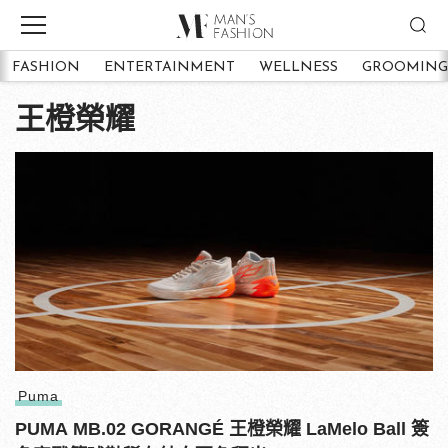
FASHION
ENTERTAINMENT
WELLNESS
GROOMING
王橙榮耀
Puma
PUMA MB.02 GORANGÉ 王橙榮耀 LaMelo Ball 簽