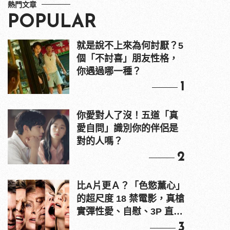
熱門文章
POPULAR
就是說不上來為何討厭？5
個「不討喜」朋友性格，
你遇過哪一種？
1
你愛對人了沒！五道「真
愛自問」識別你的伴侶是
對的人嗎？
2
比A片更Ａ？「色慾薰心」
的超尺度 18 禁電影，真槍
實彈性愛、自慰、3P 直接
上！
3