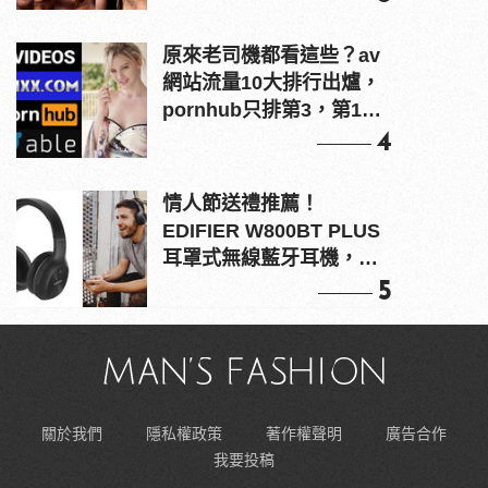
原來老司機都看這些？av
網站流量10大排行出爐，
pornhub只排第3，第1名
竟是他？
4
情人節送禮推薦！
EDIFIER W800BT PLUS
耳罩式無線藍牙耳機，在
耳邊傾訴甜言蜜語
5
關於我們
隱私權政策
著作權聲明
廣告合作
我要投稿