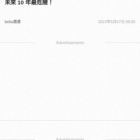
未來 10 年最危險！
bella儂儂
2023年5月07日 09:00
Advertisements
Advertisements