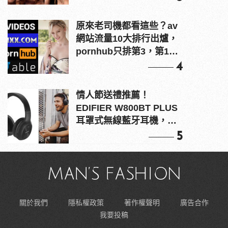
原來老司機都看這些？av
網站流量10大排行出爐，
pornhub只排第3，第1名
竟是他？
4
情人節送禮推薦！
EDIFIER W800BT PLUS
耳罩式無線藍牙耳機，在
耳邊傾訴甜言蜜語
5
關於我們
隱私權政策
著作權聲明
廣告合作
我要投稿