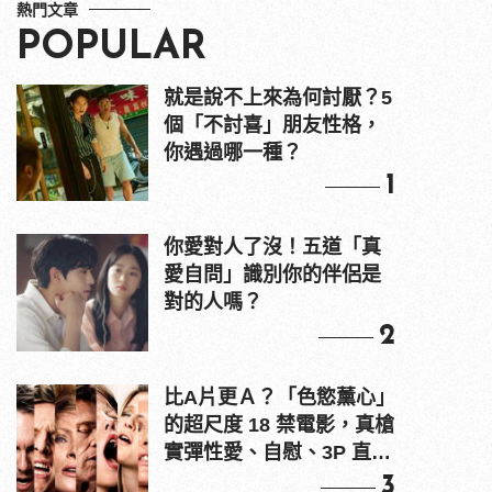
熱門文章
POPULAR
就是說不上來為何討厭？5
個「不討喜」朋友性格，
你遇過哪一種？
1
你愛對人了沒！五道「真
愛自問」識別你的伴侶是
對的人嗎？
2
比A片更Ａ？「色慾薰心」
的超尺度 18 禁電影，真槍
實彈性愛、自慰、3P 直接
上！
3