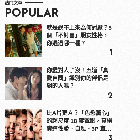
熱門文章
POPULAR
就是說不上來為何討厭？5
個「不討喜」朋友性格，
你遇過哪一種？
1
你愛對人了沒！五道「真
愛自問」識別你的伴侶是
對的人嗎？
2
比A片更Ａ？「色慾薰心」
的超尺度 18 禁電影，真槍
實彈性愛、自慰、3P 直接
上！
3