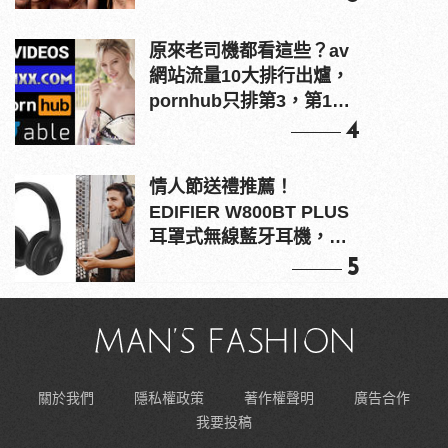
原來老司機都看這些？av
網站流量10大排行出爐，
pornhub只排第3，第1名
竟是他？
4
情人節送禮推薦！
EDIFIER W800BT PLUS
耳罩式無線藍牙耳機，在
耳邊傾訴甜言蜜語
5
關於我們
隱私權政策
著作權聲明
廣告合作
我要投稿