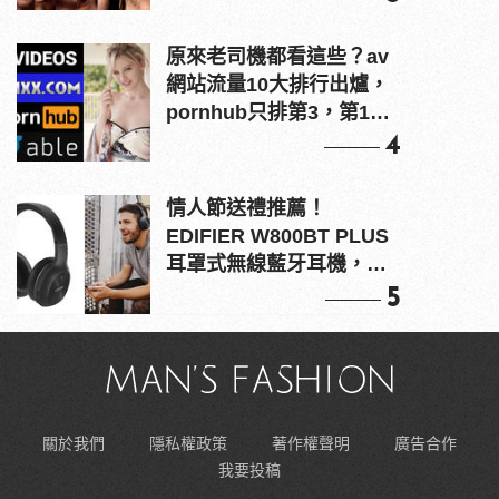
原來老司機都看這些？av
網站流量10大排行出爐，
pornhub只排第3，第1名
竟是他？
4
情人節送禮推薦！
EDIFIER W800BT PLUS
耳罩式無線藍牙耳機，在
耳邊傾訴甜言蜜語
5
關於我們
隱私權政策
著作權聲明
廣告合作
我要投稿