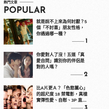
熱門文章
POPULAR
就是說不上來為何討厭？5
個「不討喜」朋友性格，
你遇過哪一種？
1
你愛對人了沒！五道「真
愛自問」識別你的伴侶是
對的人嗎？
2
比A片更Ａ？「色慾薰心」
的超尺度 18 禁電影，真槍
實彈性愛、自慰、3P 直接
上！
3