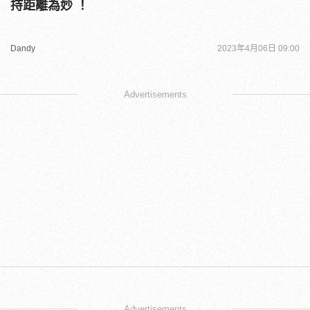
持距離為妙 ！
Dandy
2023年4月06日 09:00
Advertisements
Advertisements