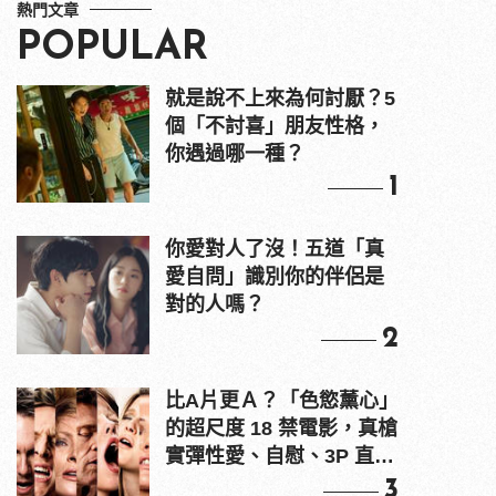
熱門文章
POPULAR
就是說不上來為何討厭？5
個「不討喜」朋友性格，
你遇過哪一種？
1
你愛對人了沒！五道「真
愛自問」識別你的伴侶是
對的人嗎？
2
比A片更Ａ？「色慾薰心」
的超尺度 18 禁電影，真槍
實彈性愛、自慰、3P 直接
上！
3