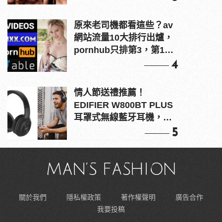
原來老司機都看這些？av
網站流量10大排行出爐，
pornhub只排第3，第1名
竟是他？
4
情人節送禮推薦！
EDIFIER W800BT PLUS
耳罩式無線藍牙耳機，在
耳邊傾訴甜言蜜語
5
關於我們
隱私權政策
著作權聲明
廣告合作
我要投稿