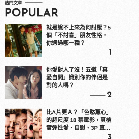
熱門文章
POPULAR
就是說不上來為何討厭？5
個「不討喜」朋友性格，
你遇過哪一種？
1
你愛對人了沒！五道「真
愛自問」識別你的伴侶是
對的人嗎？
2
比A片更Ａ？「色慾薰心」
的超尺度 18 禁電影，真槍
實彈性愛、自慰、3P 直接
上！
3