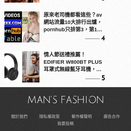
原來老司機都看這些？av
網站流量10大排行出爐，
pornhub只排第3，第1名
竟是他？
4
情人節送禮推薦！
EDIFIER W800BT PLUS
耳罩式無線藍牙耳機，在
耳邊傾訴甜言蜜語
5
關於我們
隱私權政策
著作權聲明
廣告合作
我要投稿