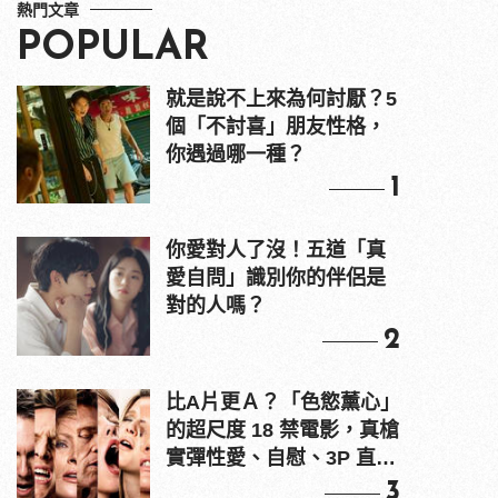
熱門文章
POPULAR
就是說不上來為何討厭？5
個「不討喜」朋友性格，
你遇過哪一種？
1
你愛對人了沒！五道「真
愛自問」識別你的伴侶是
對的人嗎？
2
比A片更Ａ？「色慾薰心」
的超尺度 18 禁電影，真槍
實彈性愛、自慰、3P 直接
上！
3