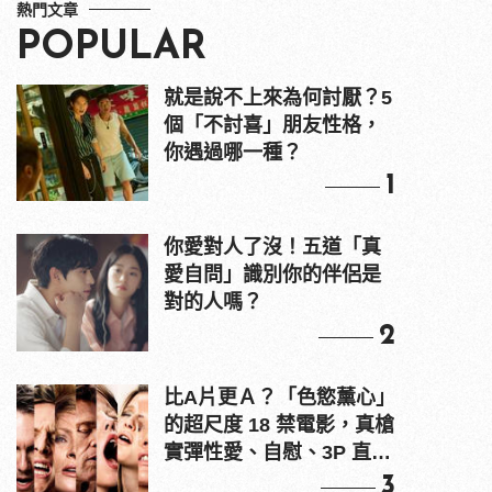
熱門文章
POPULAR
就是說不上來為何討厭？5
個「不討喜」朋友性格，
你遇過哪一種？
1
你愛對人了沒！五道「真
愛自問」識別你的伴侶是
對的人嗎？
2
比A片更Ａ？「色慾薰心」
的超尺度 18 禁電影，真槍
實彈性愛、自慰、3P 直接
上！
3