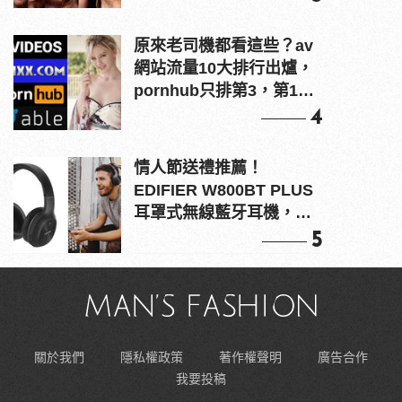
原來老司機都看這些？av
網站流量10大排行出爐，
pornhub只排第3，第1名
竟是他？
4
情人節送禮推薦！
EDIFIER W800BT PLUS
耳罩式無線藍牙耳機，在
耳邊傾訴甜言蜜語
5
關於我們
隱私權政策
著作權聲明
廣告合作
我要投稿