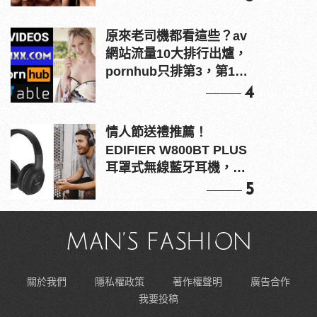
原來老司機都看這些？av
網站流量10大排行出爐，
pornhub只排第3，第1名
竟是他？
4
情人節送禮推薦！
EDIFIER W800BT PLUS
耳罩式無線藍牙耳機，在
耳邊傾訴甜言蜜語
5
關於我們
隱私權政策
著作權聲明
廣告合作
我要投稿