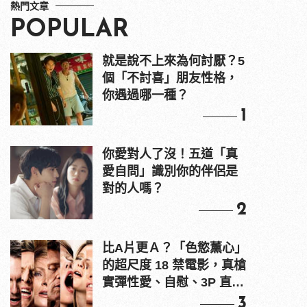
熱門文章
POPULAR
就是說不上來為何討厭？5
個「不討喜」朋友性格，
你遇過哪一種？
1
你愛對人了沒！五道「真
愛自問」識別你的伴侶是
對的人嗎？
2
比A片更Ａ？「色慾薰心」
的超尺度 18 禁電影，真槍
實彈性愛、自慰、3P 直接
上！
3