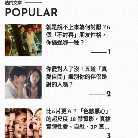
熱門文章
POPULAR
就是說不上來為何討厭？5
個「不討喜」朋友性格，
你遇過哪一種？
1
你愛對人了沒！五道「真
愛自問」識別你的伴侶是
對的人嗎？
2
比A片更Ａ？「色慾薰心」
的超尺度 18 禁電影，真槍
實彈性愛、自慰、3P 直接
上！
3