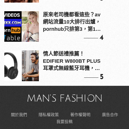
原來老司機都看這些？av
網站流量10大排行出爐，
pornhub只排第3，第1名
竟是他？
4
情人節送禮推薦！
EDIFIER W800BT PLUS
耳罩式無線藍牙耳機，在
耳邊傾訴甜言蜜語
5
關於我們
隱私權政策
著作權聲明
廣告合作
我要投稿