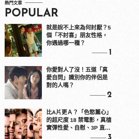
熱門文章
POPULAR
就是說不上來為何討厭？5
個「不討喜」朋友性格，
你遇過哪一種？
1
你愛對人了沒！五道「真
愛自問」識別你的伴侶是
對的人嗎？
2
比A片更Ａ？「色慾薰心」
的超尺度 18 禁電影，真槍
實彈性愛、自慰、3P 直接
上！
3