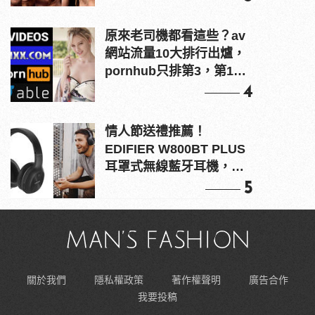
原來老司機都看這些？av
網站流量10大排行出爐，
pornhub只排第3，第1名
竟是他？
4
情人節送禮推薦！
EDIFIER W800BT PLUS
耳罩式無線藍牙耳機，在
耳邊傾訴甜言蜜語
5
關於我們
隱私權政策
著作權聲明
廣告合作
我要投稿