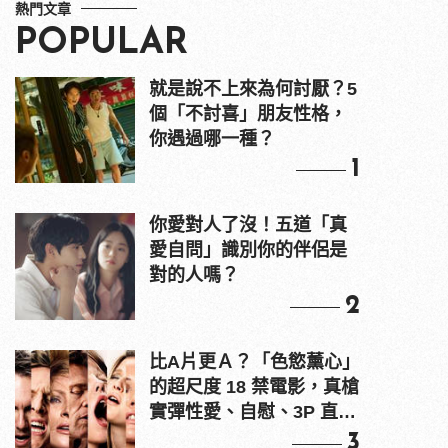
熱門文章
POPULAR
就是說不上來為何討厭？5
個「不討喜」朋友性格，
你遇過哪一種？
1
你愛對人了沒！五道「真
愛自問」識別你的伴侶是
對的人嗎？
2
比A片更Ａ？「色慾薰心」
的超尺度 18 禁電影，真槍
實彈性愛、自慰、3P 直接
上！
3