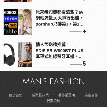
原來老司機都看這些？av
網站流量10大排行出爐，
pornhub只排第3，第1名
竟是他？
4
情人節送禮推薦！
EDIFIER W800BT PLUS
耳罩式無線藍牙耳機，在
耳邊傾訴甜言蜜語
5
關於我們
隱私權政策
著作權聲明
廣告合作
我要投稿