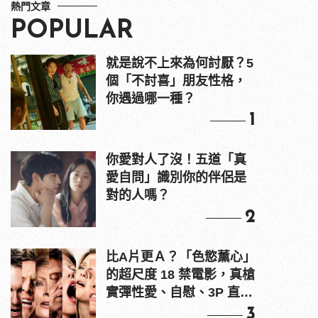
熱門文章
POPULAR
就是說不上來為何討厭？5
個「不討喜」朋友性格，
你遇過哪一種？
1
你愛對人了沒！五道「真
愛自問」識別你的伴侶是
對的人嗎？
2
比A片更Ａ？「色慾薰心」
的超尺度 18 禁電影，真槍
實彈性愛、自慰、3P 直接
上！
3