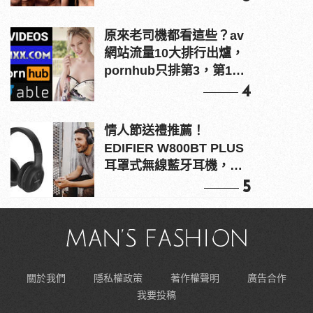
原來老司機都看這些？av
網站流量10大排行出爐，
pornhub只排第3，第1名
竟是他？
4
情人節送禮推薦！
EDIFIER W800BT PLUS
耳罩式無線藍牙耳機，在
耳邊傾訴甜言蜜語
5
關於我們
隱私權政策
著作權聲明
廣告合作
我要投稿