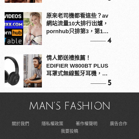
原來老司機都看這些？av
網站流量10大排行出爐，
pornhub只排第3，第1名
竟是他？
4
情人節送禮推薦！
EDIFIER W800BT PLUS
耳罩式無線藍牙耳機，在
耳邊傾訴甜言蜜語
5
關於我們
隱私權政策
著作權聲明
廣告合作
我要投稿