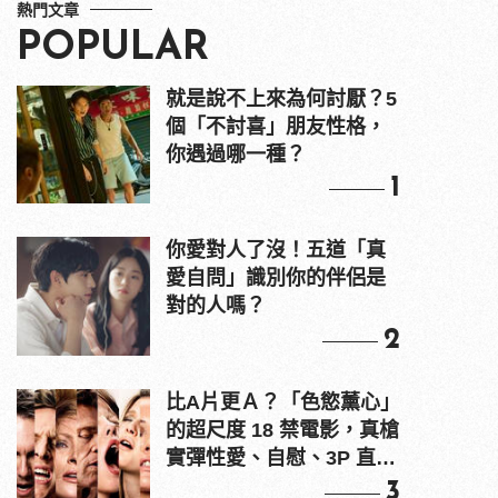
熱門文章
POPULAR
就是說不上來為何討厭？5
個「不討喜」朋友性格，
你遇過哪一種？
1
你愛對人了沒！五道「真
愛自問」識別你的伴侶是
對的人嗎？
2
比A片更Ａ？「色慾薰心」
的超尺度 18 禁電影，真槍
實彈性愛、自慰、3P 直接
上！
3