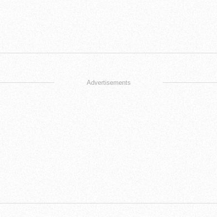
Advertisements