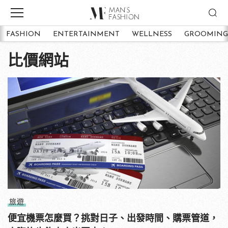
FASHION
ENTERTAINMENT
WELLNESS
GROOMING
比價網站
旅遊
便宜機票怎麼買？挑對日子、出發時間、購票管道，