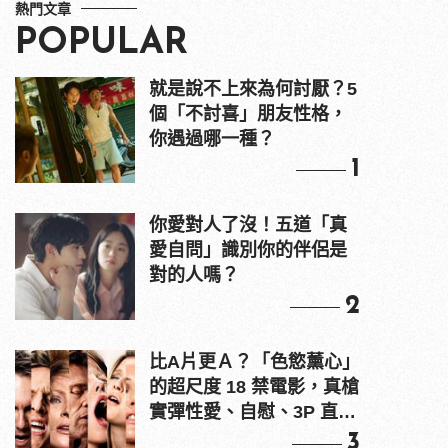
熱門文章
POPULAR
就是說不上來為何討厭？5
個「不討喜」朋友性格，
你遇過哪一種？
1
你愛對人了沒！五道「真
愛自問」識別你的伴侶是
對的人嗎？
2
比A片更Ａ？「色慾薰心」
的超尺度 18 禁電影，真槍
實彈性愛、自慰、3P 直接
上！
3