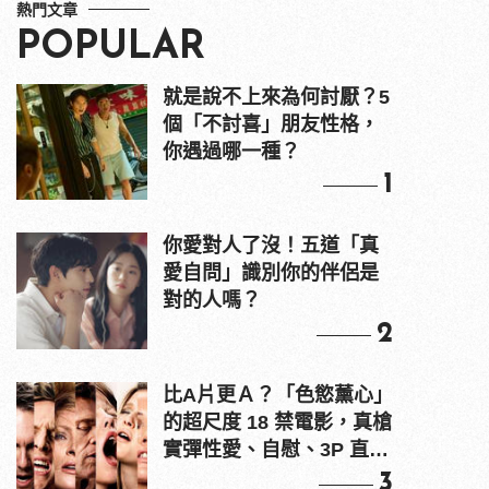
熱門文章
POPULAR
就是說不上來為何討厭？5
個「不討喜」朋友性格，
你遇過哪一種？
1
你愛對人了沒！五道「真
愛自問」識別你的伴侶是
對的人嗎？
2
比A片更Ａ？「色慾薰心」
的超尺度 18 禁電影，真槍
實彈性愛、自慰、3P 直接
上！
3