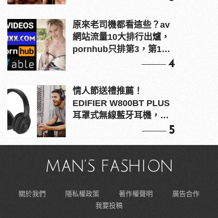
原來老司機都看這些？av
網站流量10大排行出爐，
pornhub只排第3，第1名
竟是他？
4
情人節送禮推薦！
EDIFIER W800BT PLUS
耳罩式無線藍牙耳機，在
耳邊傾訴甜言蜜語
5
關於我們
隱私權政策
著作權聲明
廣告合作
我要投稿