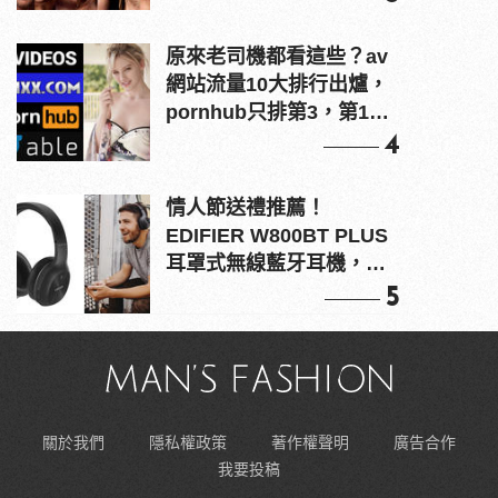
原來老司機都看這些？av
網站流量10大排行出爐，
pornhub只排第3，第1名
竟是他？
4
情人節送禮推薦！
EDIFIER W800BT PLUS
耳罩式無線藍牙耳機，在
耳邊傾訴甜言蜜語
5
關於我們
隱私權政策
著作權聲明
廣告合作
我要投稿