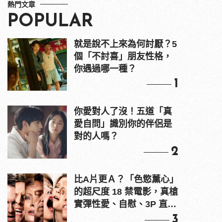
熱門文章
POPULAR
就是說不上來為何討厭？5
個「不討喜」朋友性格，
你遇過哪一種？
1
你愛對人了沒！五道「真
愛自問」識別你的伴侶是
對的人嗎？
2
比A片更Ａ？「色慾薰心」
的超尺度 18 禁電影，真槍
實彈性愛、自慰、3P 直接
上！
3