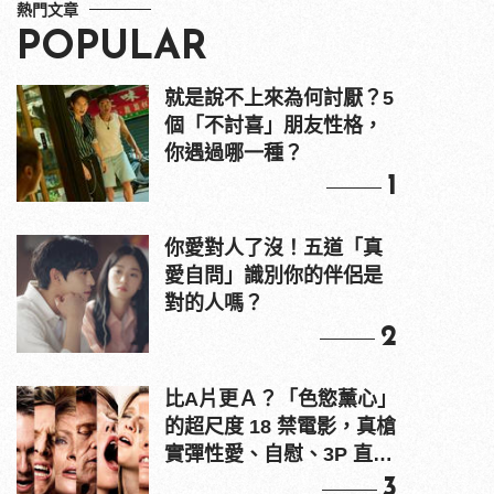
熱門文章
POPULAR
就是說不上來為何討厭？5
個「不討喜」朋友性格，
你遇過哪一種？
1
你愛對人了沒！五道「真
愛自問」識別你的伴侶是
對的人嗎？
2
比A片更Ａ？「色慾薰心」
的超尺度 18 禁電影，真槍
實彈性愛、自慰、3P 直接
上！
3