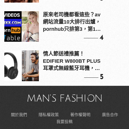
原來老司機都看這些？av
網站流量10大排行出爐，
pornhub只排第3，第1名
竟是他？
4
情人節送禮推薦！
EDIFIER W800BT PLUS
耳罩式無線藍牙耳機，在
耳邊傾訴甜言蜜語
5
關於我們
隱私權政策
著作權聲明
廣告合作
我要投稿