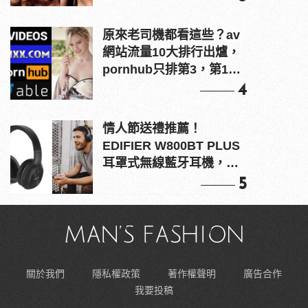
原來老司機都看這些？av
網站流量10大排行出爐，
pornhub只排第3，第1名
竟是他？
4
情人節送禮推薦！
EDIFIER W800BT PLUS
耳罩式無線藍牙耳機，在
耳邊傾訴甜言蜜語
5
關於我們
隱私權政策
著作權聲明
廣告合作
我要投稿