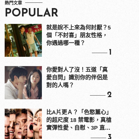
熱門文章
POPULAR
就是說不上來為何討厭？5
個「不討喜」朋友性格，
你遇過哪一種？
1
你愛對人了沒！五道「真
愛自問」識別你的伴侶是
對的人嗎？
2
比A片更Ａ？「色慾薰心」
的超尺度 18 禁電影，真槍
實彈性愛、自慰、3P 直接
上！
3