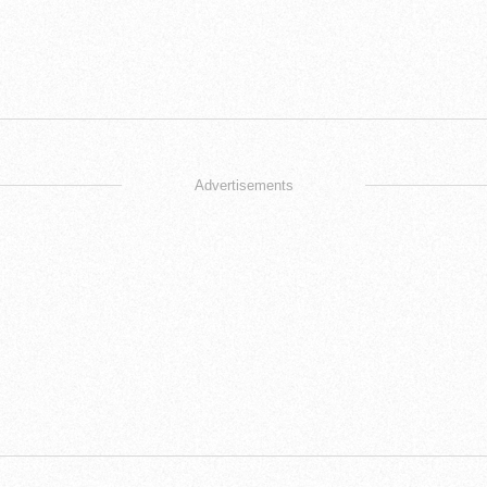
Advertisements