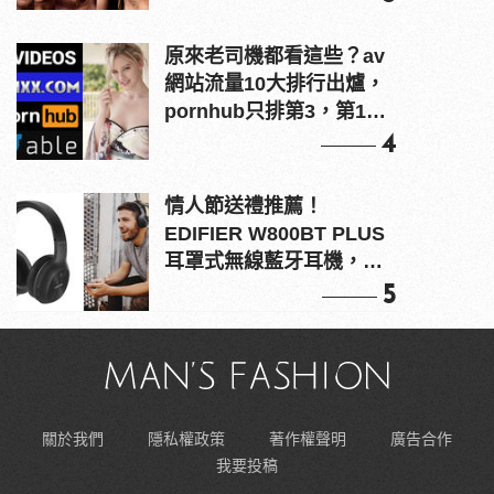
原來老司機都看這些？av
網站流量10大排行出爐，
pornhub只排第3，第1名
竟是他？
4
情人節送禮推薦！
EDIFIER W800BT PLUS
耳罩式無線藍牙耳機，在
耳邊傾訴甜言蜜語
5
關於我們
隱私權政策
著作權聲明
廣告合作
我要投稿