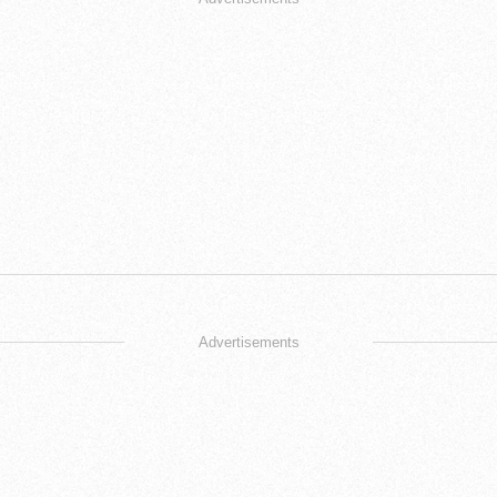
Advertisements