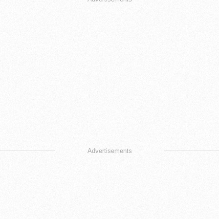
Advertisements