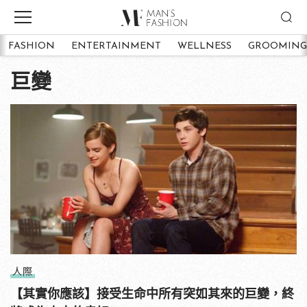
FASHION
ENTERTAINMENT
WELLNESS
GROOMING
巨變
人際
【其實你應該】接受生命中所有突如其來的巨變，終