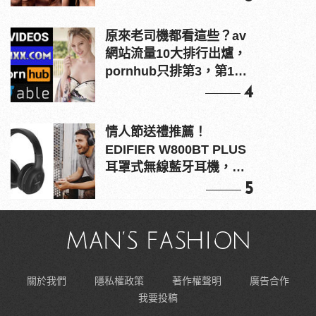
原來老司機都看這些？av
網站流量10大排行出爐，
pornhub只排第3，第1名
竟是他？
4
情人節送禮推薦！
EDIFIER W800BT PLUS
耳罩式無線藍牙耳機，在
耳邊傾訴甜言蜜語
5
關於我們
隱私權政策
著作權聲明
廣告合作
我要投稿