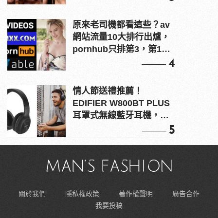
原來老司機都看這些？av
網站流量10大排行出爐，
pornhub只排第3，第1名
竟是他？
4
情人節送禮推薦！
EDIFIER W800BT PLUS
耳罩式無線藍牙耳機，在
耳邊傾訴甜言蜜語
5
關於我們
隱私權政策
著作權聲明
廣告合作
我要投稿