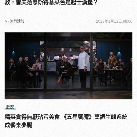
教，雷夫范恩斯得意菜色是起士漢堡？
MF流行速報
2023年1月11日 09:00
電影
精英貪得無厭玷污美食 《五星饗魘》烹調生態系統
成餐桌夢魘