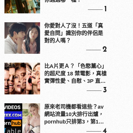
你遇過哪一種？
1
你愛對人了沒！五道「真
愛自問」識別你的伴侶是
對的人嗎？
2
比A片更Ａ？「色慾薰心」
的超尺度 18 禁電影，真槍
實彈性愛、自慰、3P 直接
上！
3
原來老司機都看這些？av
網站流量10大排行出爐，
pornhub只排第3，第1名
竟是他？
4