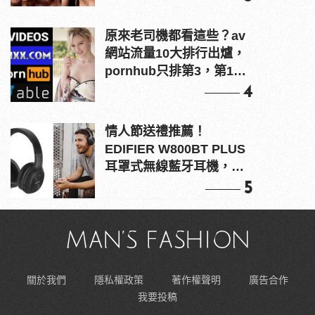
原來老司機都看這些？av
網站流量10大排行出爐，
pornhub只排第3，第1名
竟是他？
4
情人節送禮推薦！
EDIFIER W800BT PLUS
耳罩式無線藍牙耳機，在
耳邊傾訴甜言蜜語
5
關於我們
隱私權政策
著作權聲明
廣告合作
我要投稿