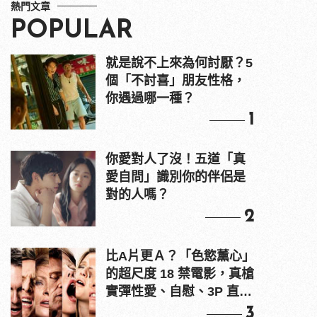
熱門文章
POPULAR
就是說不上來為何討厭？5
個「不討喜」朋友性格，
你遇過哪一種？
1
你愛對人了沒！五道「真
愛自問」識別你的伴侶是
對的人嗎？
2
比A片更Ａ？「色慾薰心」
的超尺度 18 禁電影，真槍
實彈性愛、自慰、3P 直接
上！
3