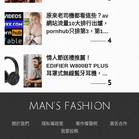
原來老司機都看這些？av
網站流量10大排行出爐，
pornhub只排第3，第1名
竟是他？
4
情人節送禮推薦！
EDIFIER W800BT PLUS
耳罩式無線藍牙耳機，在
耳邊傾訴甜言蜜語
5
關於我們
隱私權政策
著作權聲明
廣告合作
我要投稿