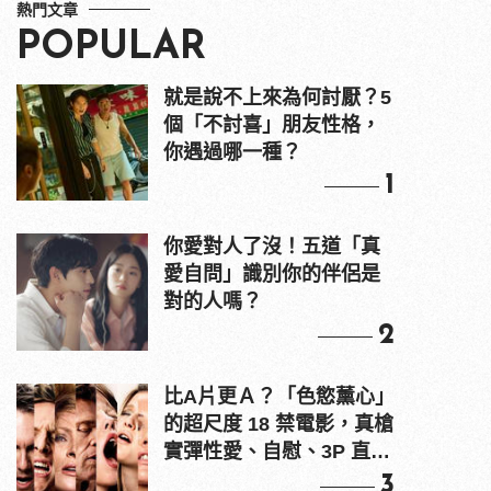
熱門文章
POPULAR
就是說不上來為何討厭？5
個「不討喜」朋友性格，
你遇過哪一種？
1
你愛對人了沒！五道「真
愛自問」識別你的伴侶是
對的人嗎？
2
比A片更Ａ？「色慾薰心」
的超尺度 18 禁電影，真槍
實彈性愛、自慰、3P 直接
上！
3