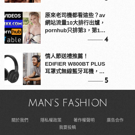
原來老司機都看這些？av
網站流量10大排行出爐，
pornhub只排第3，第1名
竟是他？
4
情人節送禮推薦！
EDIFIER W800BT PLUS
耳罩式無線藍牙耳機，在
耳邊傾訴甜言蜜語
5
關於我們
隱私權政策
著作權聲明
廣告合作
我要投稿