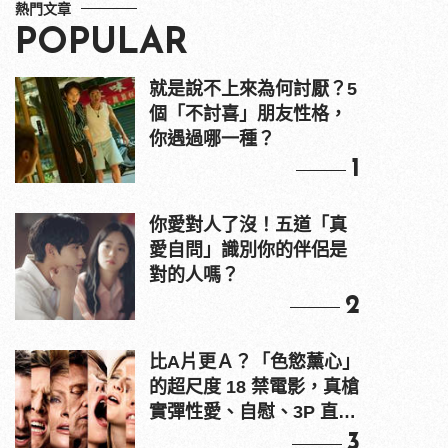
熱門文章
POPULAR
就是說不上來為何討厭？5
個「不討喜」朋友性格，
你遇過哪一種？
1
你愛對人了沒！五道「真
愛自問」識別你的伴侶是
對的人嗎？
2
比A片更Ａ？「色慾薰心」
的超尺度 18 禁電影，真槍
實彈性愛、自慰、3P 直接
上！
3