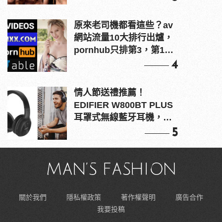
原來老司機都看這些？av
網站流量10大排行出爐，
pornhub只排第3，第1名
竟是他？
4
情人節送禮推薦！
EDIFIER W800BT PLUS
耳罩式無線藍牙耳機，在
耳邊傾訴甜言蜜語
5
關於我們
隱私權政策
著作權聲明
廣告合作
我要投稿