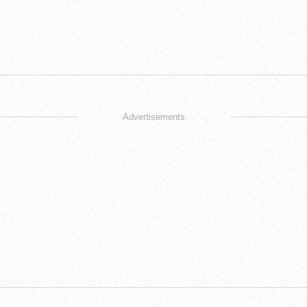
Advertisements