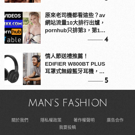
原來老司機都看這些？av
網站流量10大排行出爐，
pornhub只排第3，第1名
竟是他？
4
情人節送禮推薦！
EDIFIER W800BT PLUS
耳罩式無線藍牙耳機，在
耳邊傾訴甜言蜜語
5
關於我們
隱私權政策
著作權聲明
廣告合作
我要投稿