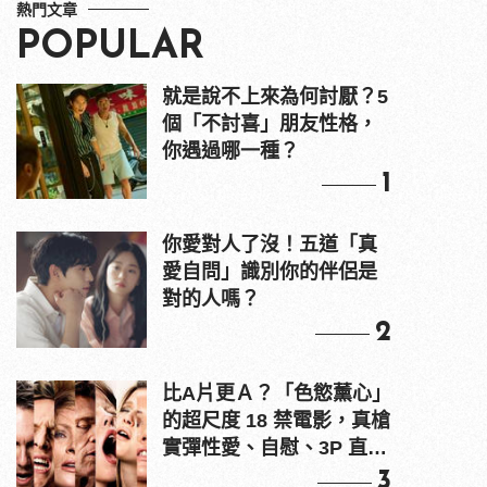
熱門文章
POPULAR
就是說不上來為何討厭？5
個「不討喜」朋友性格，
你遇過哪一種？
1
你愛對人了沒！五道「真
愛自問」識別你的伴侶是
對的人嗎？
2
比A片更Ａ？「色慾薰心」
的超尺度 18 禁電影，真槍
實彈性愛、自慰、3P 直接
上！
3