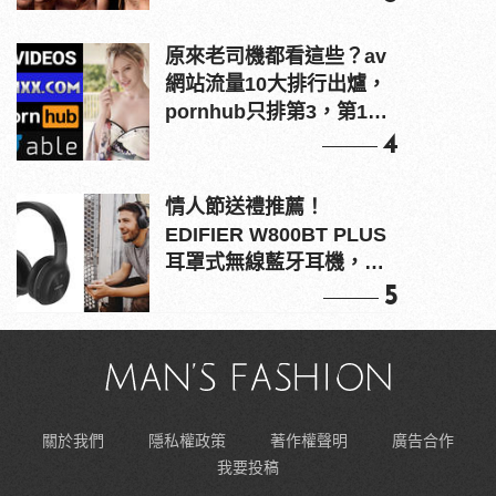
原來老司機都看這些？av
網站流量10大排行出爐，
pornhub只排第3，第1名
竟是他？
4
情人節送禮推薦！
EDIFIER W800BT PLUS
耳罩式無線藍牙耳機，在
耳邊傾訴甜言蜜語
5
關於我們
隱私權政策
著作權聲明
廣告合作
我要投稿