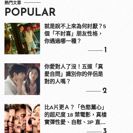
熱門文章
POPULAR
就是說不上來為何討厭？5
個「不討喜」朋友性格，
你遇過哪一種？
1
你愛對人了沒！五道「真
愛自問」識別你的伴侶是
對的人嗎？
2
比A片更Ａ？「色慾薰心」
的超尺度 18 禁電影，真槍
實彈性愛、自慰、3P 直接
上！
3