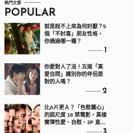
熱門文章
POPULAR
就是說不上來為何討厭？5
個「不討喜」朋友性格，
你遇過哪一種？
1
你愛對人了沒！五道「真
愛自問」識別你的伴侶是
對的人嗎？
2
比A片更Ａ？「色慾薰心」
的超尺度 18 禁電影，真槍
實彈性愛、自慰、3P 直接
上！
3