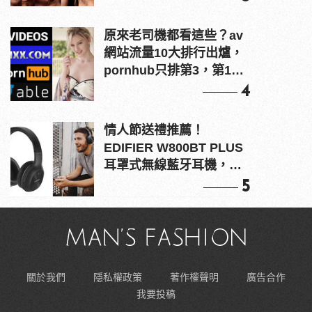
原來老司機都看這些？av
網站流量10大排行出爐，
pornhub只排第3，第1名
竟是他？
4
情人節送禮推薦！
EDIFIER W800BT PLUS
耳罩式無線藍牙耳機，在
耳邊傾訴甜言蜜語
5
關於我們
隱私權政策
著作權聲明
廣告合作
我要投稿