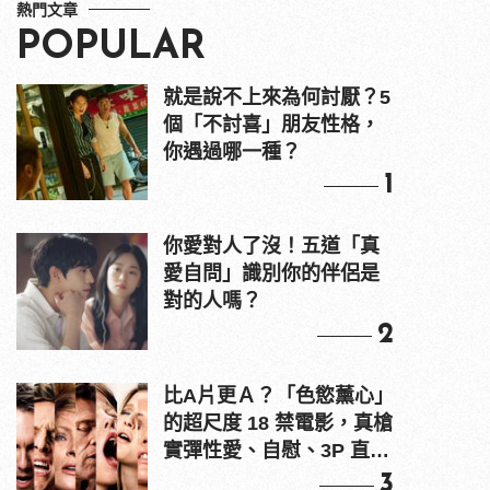
熱門文章
POPULAR
就是說不上來為何討厭？5
個「不討喜」朋友性格，
你遇過哪一種？
1
你愛對人了沒！五道「真
愛自問」識別你的伴侶是
對的人嗎？
2
比A片更Ａ？「色慾薰心」
的超尺度 18 禁電影，真槍
實彈性愛、自慰、3P 直接
上！
3