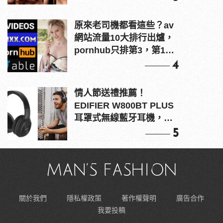
原來老司機都看這些？av
網站流量10大排行出爐，
pornhub只排第3，第1名
竟是他？
4
情人節送禮推薦！
EDIFIER W800BT PLUS
耳罩式無線藍牙耳機，在
耳邊傾訴甜言蜜語
5
關於我們
隱私權政策
著作權聲明
廣告合作
我要投稿