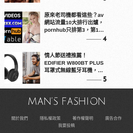
原來老司機都看這些？av
網站流量10大排行出爐，
pornhub只排第3，第1名
竟是他？
4
情人節送禮推薦！
EDIFIER W800BT PLUS
耳罩式無線藍牙耳機，在
耳邊傾訴甜言蜜語
5
關於我們
隱私權政策
著作權聲明
廣告合作
我要投稿