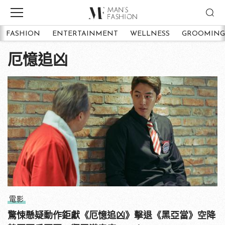
FASHION
ENTERTAINMENT
WELLNESS
GROOMING
厄憶追凶
電影
驚悚懸疑動作鉅獻《厄憶追凶》擊退《黑亞當》空降