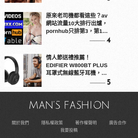
原來老司機都看這些？av
網站流量10大排行出爐，
pornhub只排第3，第1名
竟是他？
4
情人節送禮推薦！
EDIFIER W800BT PLUS
耳罩式無線藍牙耳機，在
耳邊傾訴甜言蜜語
5
關於我們
隱私權政策
著作權聲明
廣告合作
我要投稿