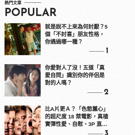
熱門文章
POPULAR
就是說不上來為何討厭？5
個「不討喜」朋友性格，
你遇過哪一種？
1
你愛對人了沒！五道「真
愛自問」識別你的伴侶是
對的人嗎？
2
比A片更Ａ？「色慾薰心」
的超尺度 18 禁電影，真槍
實彈性愛、自慰、3P 直接
上！
3