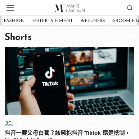
FASHION
ENTERTAINMENT
WELLNESS
GROOMING
Shorts
3C
抖音一響父母白養？該擁抱抖音 Tiktok 還是抵制，