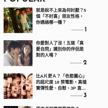
就是說不上來為何討厭？5
個「不討喜」朋友性格，
你遇過哪一種？
1
你愛對人了沒！五道「真
愛自問」識別你的伴侶是
對的人嗎？
2
比A片更Ａ？「色慾薰心」
的超尺度 18 禁電影，真槍
實彈性愛、自慰、3P 直接
上！
3