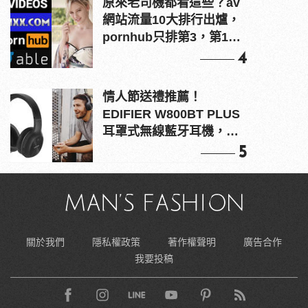
原來老司機都看這些？av
網站流量10大排行出爐，
pornhub只排第3，第1名
竟是他？
4
情人節送禮推薦！
EDIFIER W800BT PLUS
耳罩式無線藍牙耳機，在
耳邊傾訴甜言蜜語
5
關於我們
隱私權政策
著作權聲明
廣告合作
我要投稿